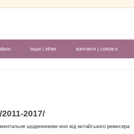
ideos
іншe | other
контакти | contacs
/2011-2017/
ументальне щоденникове кіно від китайського режисера