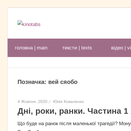
Перейти
до
kinotabs
вмісту
головна | main
тексти | texts
відео | v
Позначка:
вей сяобо
4 Жовтня, 2020
Юлія Коваленко
Дні, роки, ранки. Частина 1 
Що буде на ранок після маленької трагедії? Мон