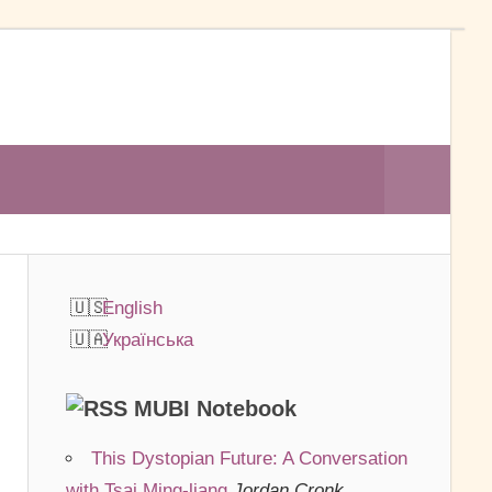
Search
English
Українська
MUBI Notebook
This Dystopian Future: A Conversation
with Tsai Ming-liang
Jordan Cronk