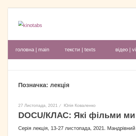
Перейти
до
kinotabs
вмісту
головна | main
тексти | texts
відео | v
Позначка:
лекція
27 Листопада, 2021
Юлія Коваленко
DOCU/КЛАС: Які фільми ми
Серія лекція, 13-27 листопада, 2021. Мандрівни