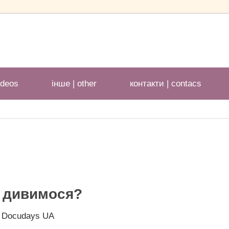
ideos
іншe | other
контакти | contacs
 дивимося?
й Docudays UA