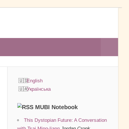
Search
English
Українська
MUBI Notebook
This Dystopian Future: A Conversation
with Tsai Ming-liang
Jordan Cronk