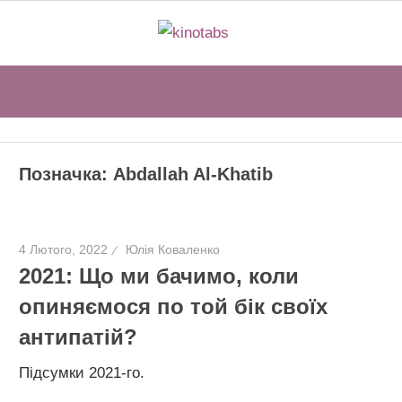
Перейти
kinotabs
до
вмісту
Sear
Позначка:
Abdallah Al-Khatib
4 Лютого, 2022
Юлія Коваленко
2021: Що ми бачимо, коли
опиняємося по той бік своїх
антипатій?
Підсумки 2021-го.