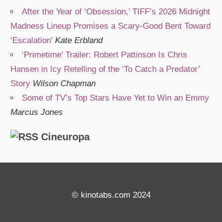
After the Year of ‘Obsession,’ TIFF’s 2026 Midnight
Madness Lineup Promises a Scary-Good Bent Toward
‘Escalation’
Kate Erbland
‘Primetime’ Trailer: Robert Pattinson Is Chris
Hansen in Icy Retelling of the ‘To Catch a Predator’
Story
Wilson Chapman
Some of TV’s Top Stars Have Yet to Win an Emmy
Marcus Jones
Cineuropa
© kinotabs.com 2024