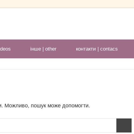
ideos
іншe | other
контакти | contacs
и. Можливо, пошук може допомогти.
Пошу