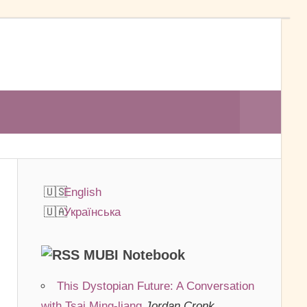
Search
English
Українська
MUBI Notebook
This Dystopian Future: A Conversation
к
with Tsai Ming-liang
Jordan Cronk