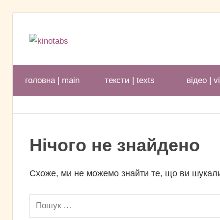
Перейти
до
kinotabs
вмісту
головна | main
тексти | texts
відео | v
Нічого не знайдено
Схоже, ми не можемо знайти те, що ви шукал
Пошук: