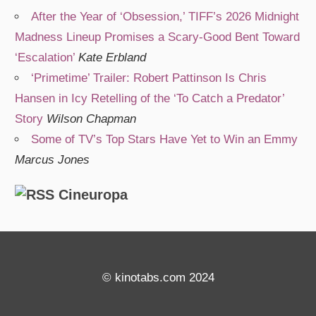
After the Year of ‘Obsession,’ TIFF’s 2026 Midnight
Madness Lineup Promises a Scary-Good Bent Toward
‘Escalation’
Kate Erbland
‘Primetime’ Trailer: Robert Pattinson Is Chris
Hansen in Icy Retelling of the ‘To Catch a Predator’
Story
Wilson Chapman
Some of TV’s Top Stars Have Yet to Win an Emmy
Marcus Jones
Cineuropa
© kinotabs.com 2024