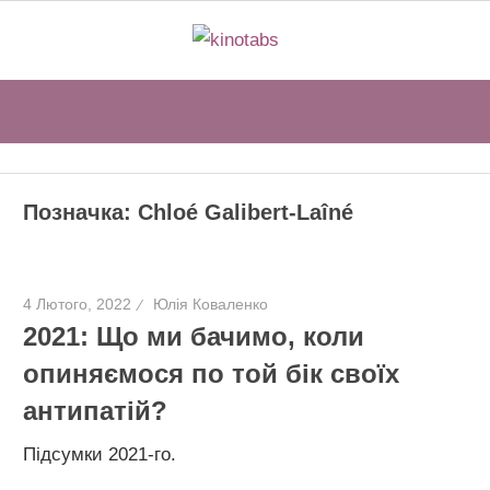
Перейти
kinotabs
до
вмісту
Sear
Позначка:
Chloé Galibert-Laîné
4 Лютого, 2022
Юлія Коваленко
2021: Що ми бачимо, коли
опиняємося по той бік своїх
антипатій?
Підсумки 2021-го.