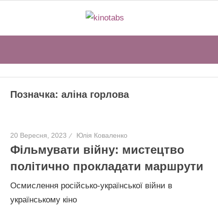
Перейти
kinotabs
до
вмісту
Sear
Позначка:
аліна горлова
20 Вересня, 2023
Юлія Коваленко
Фільмувати війну: мистецтво
політично прокладати маршрути
Осмислення російсько-української війни в
українському кіно