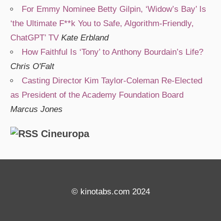
For Emmy Nominee Betty Gilpin, ‘Widow’s Bay’ Is
‘the Ultimate F**k You to Safe, Algorithm-Friendly,
ChatGPT’ TV
Kate Erbland
How Faithful Is ‘Tony’ to Anthony Bourdain’s Life?
Chris O'Falt
Casting Director Kim Taylor-Coleman Re-Elected
as President of the Academy Foundation Board
Marcus Jones
Cineuropa
© kinotabs.com 2024