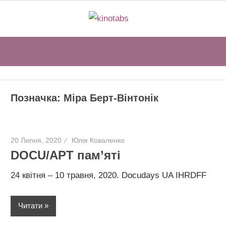
Перейти
kinotabs
до
вмісту
Sear
Позначка:
Міра Берт-Вінтонік
20 Липня, 2020
Юлія Коваленко
DOCU/АРТ пам’яті
24 квітня – 10 травня, 2020. Docudays UA IHRDFF
Читати