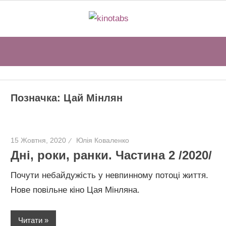
Перейти
kinotabs
до
вмісту
Sear
Позначка:
Цай Мінлян
15 Жовтня, 2020
Юлія Коваленко
Дні, роки, ранки. Частина 2 /2020/
Почути небайдужість у невпинному потоці життя.
Нове повільне кіно Цая Мінляна.
Читати