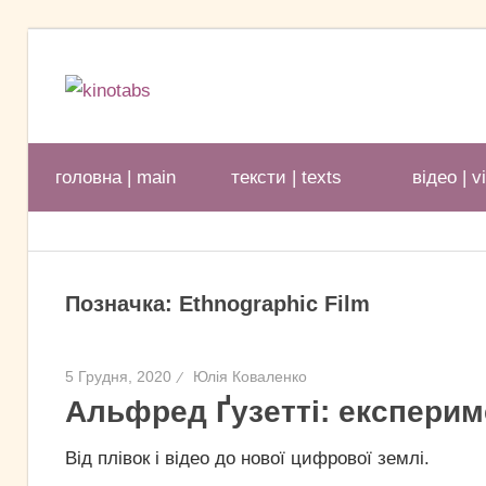
Перейти
до
kinotabs
вмісту
головна | main
тексти | texts
відео | v
Позначка:
Ethnographic Film
5 Грудня, 2020
Юлія Коваленко
Альфред Ґузетті: експерим
Від плівок і відео до нової цифрової землі.