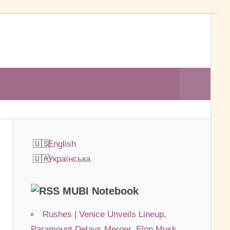
Search
English
Українська
MUBI Notebook
Rushes | Venice Unveils Lineup,
Paramount Delays Merger, Elon Musk