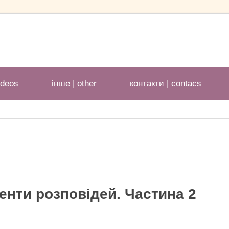
ideos
іншe | other
контакти | contacs
енти розповідей. Частина 2