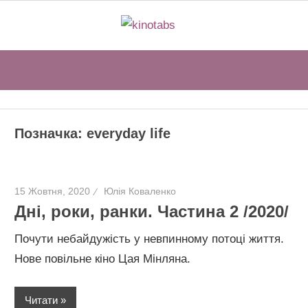
Перейти
kinotabs
до
вмісту
Sear
Позначка:
everyday life
15 Жовтня, 2020
Юлія Коваленко
Дні, роки, ранки. Частина 2 /2020/
Почути небайдужість у невпинному потоці життя.
Нове повільне кіно Цая Мінляна.
Читати